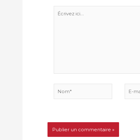
Écrivez
ici…
Nom*
E-
mail*