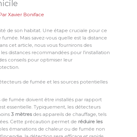
icile
 Par
Xavier Boniface
rité de son habitat. Une étape cruciale pour ce
de fumée. Mais savez-vous quelle est la distance
Dans cet article, nous vous fournirons des
les distances recommandées pour l’installation
es conseils pour optimiser leur
otection.
ecteurs de fumée et les sources potentielles
s de fumée doivent être installés par rapport
est essentielle. Typiquement, les détecteurs
moins
3 mètres
des appareils de chauffage, tels
inées. Cette précaution permet de
réduire les
ples émanations de chaleur ou de fumée non
incendie, la détection sera
efficace et rapide
,