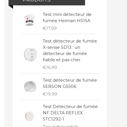
Test mini détecteur de
fumée Heiman HS1SA
€
17.99
Test détecteur de fumée
X-sense SD13 : un
détecteur de fumée
fiable et pas cher
€
16.99
Test détecteur de fumée
SEBSON GS506
€
19.99
Test Détecteur de fumée
NF DELTA REFLEX
5TC1292-1
Prix indisponible