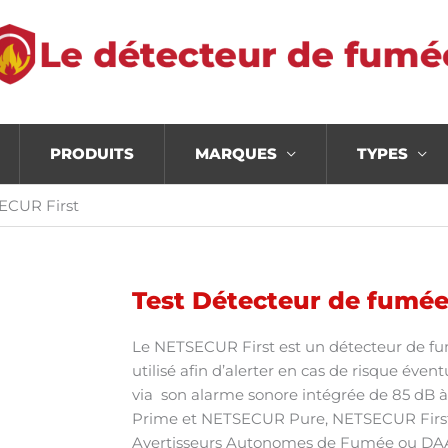
PRODUITS
MARQUES
TYPES
ECUR First
Test Détecteur de fumé
Le NETSECUR First est un détecteur de fumé
utilisé afin d’alerter en cas de risque éve
via son alarme sonore intégrée de 85 d
Prime et NETSECUR Pure, NETSECUR First,
Avertisseurs Autonomes de Fumée ou DAAF et