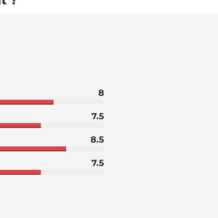
t ?
8
7.5
8.5
7.5