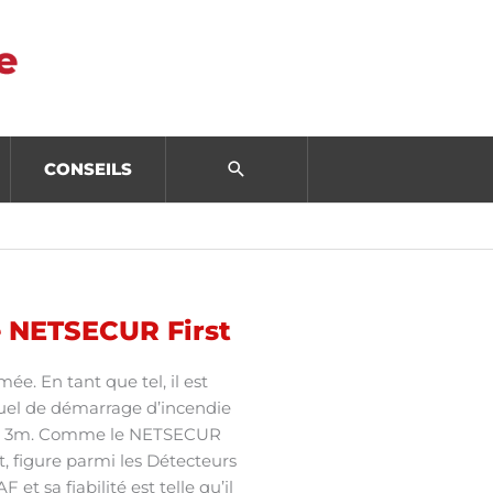
CONSEILS
e NETSECUR First
e. En tant que tel, il est
ntuel de démarrage d’incendie
B à 3m. Comme le NETSECUR
 figure parmi les Détecteurs
 sa fiabilité est telle qu’il