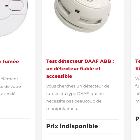
Test détecteur DAAF ABB :
T
de fumée
un détecteur fiable et
K
accessible
Vo
n élément
Vous cherchez un détecteur de
fu
té de votre
fumée du type DAAF, qui ne
né
ez un dé...
nécessite pas beaucoup de
ma
manipulation p...
P
Prix indisponible