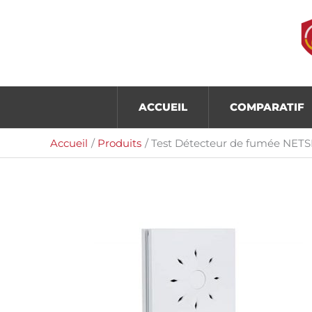
Aller
au
contenu
ACCUEIL
COMPARATIF
Accueil
Produits
Test Détecteur de fumée NETS