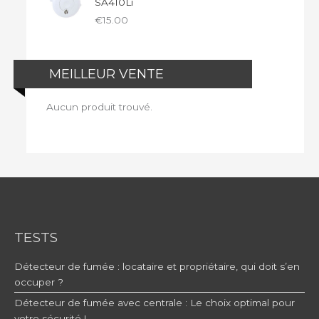
SA410Li
€
15.00
MEILLEUR VENTE
Aucun produit trouvé.
TESTS
Détecteur de fumée : locataire et propriétaire, qui doit s’en
occuper ?
Détecteur de fumée avec centrale : Le choix optimal pour
votre sécurité !